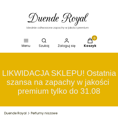
Otwórz wyszukiwarkę
Produkty w koszy
Menu
Szukaj
Zaloguj się
Koszyk
 LIKWIDACJA SKLEPU! Ostatnia 
szansa na zapachy w jakości 
premium tylko do 31.08
Duende Royal
Perfumy niszowe