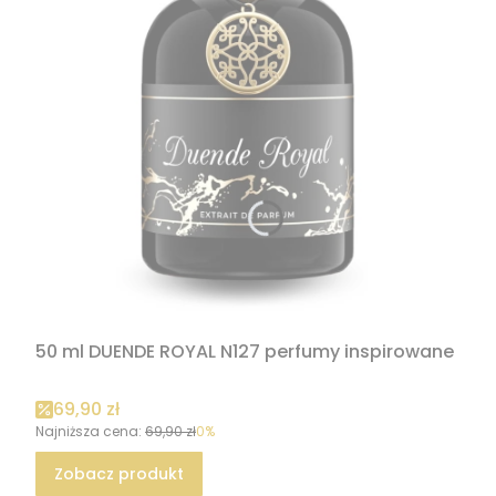
50 ml DUENDE ROYAL N127 perfumy inspirowane
Cena promocyjna
69,90 zł
Najniższa cena:
69,90 zł
0%
Zobacz produkt