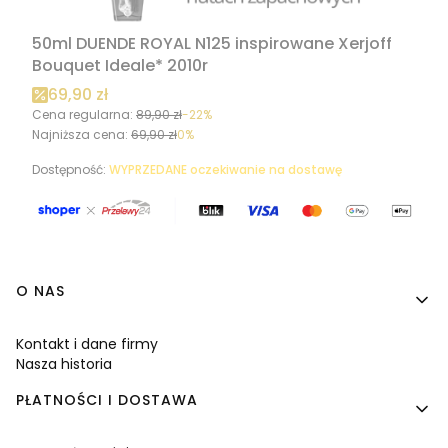
50ml DUENDE ROYAL N125 inspirowane Xerjoff
Bouquet Ideale* 2010r
Cena promocyjna
69,90 zł
Cena regularna:
89,90 zł
-22%
Najniższa cena:
69,90 zł
0%
Dostępność:
WYPRZEDANE oczekiwanie na dostawę
Linki w stopce
O NAS
Kontakt i dane firmy
Nasza historia
PŁATNOŚCI I DOSTAWA