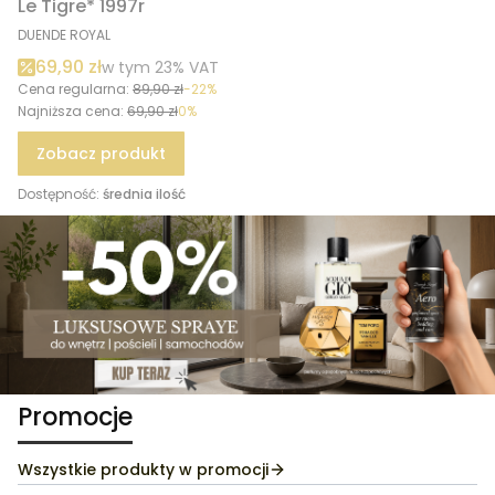
Le Tigre* 1997r
PRODUCENT
DUENDE ROYAL
Cena promocyjna brutto
69,90 zł
w tym %s VAT
w tym
23%
VAT
Cena regularna:
89,90 zł
-22%
Najniższa cena:
69,90 zł
0%
Zobacz produkt
Dostępność:
średnia ilość
Promocje
Wszystkie produkty w promocji