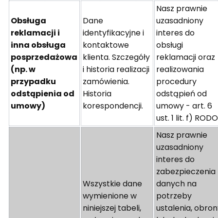
Nasz prawnie
Obsługa
Dane
uzasadniony
reklamacji i
identyfikacyjne i
interes do
inna obsługa
kontaktowe
obsługi
posprzedażowa
klienta. Szczegóły
reklamacji oraz
(np. w
i historia realizacji
realizowania
przypadku
zamówienia.
procedury
odstąpienia od
Historia
odstąpień od
umowy)
korespondencji.
umowy - art. 6
ust. 1 lit. f) ROD
Nasz prawnie
uzasadniony
interes do
zabezpieczenia
Wszystkie dane
danych na
wymienione w
potrzeby
niniejszej tabeli,
ustalenia, obro