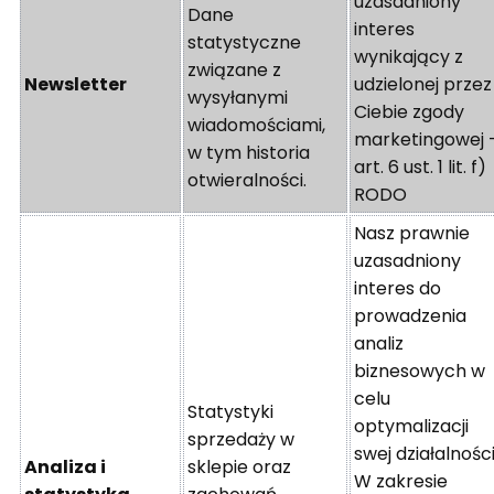
uzasadniony
Dane
interes
statystyczne
wynikający z
związane z
Newsletter
udzielonej przez
wysyłanymi
Ciebie zgody
wiadomościami,
marketingowej 
w tym historia
art. 6 ust. 1 lit. f)
otwieralności.
RODO
Nasz prawnie
uzasadniony
interes do
prowadzenia
analiz
biznesowych w
celu
Statystyki
optymalizacji
sprzedaży w
swej działalności
Analiza i
sklepie oraz
W zakresie