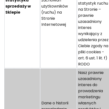
statystyka
zachowań
statystyk ruchu
sprzedaży w
użytkowników
na Stronie –
Sklepie
(ruchu) na
prawnie
Stronie
uzasadniony
Internetowej
interes
wynikający z
udzielenia przez
Ciebie zgody na
pliki cookies -
art. 6 ust. 1 lit. f)
RODO
Nasz prawnie
uzasadniony
interes do
prowadzenia
marketingu
Dane o historii
własnych