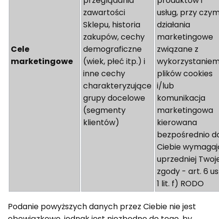
przeglądania
produktów i
zawartości
usług, przy czy
Sklepu, historia
działania
zakupów, cechy
marketingowe
Cele
demograficzne
związane z
marketingowe
(wiek, płeć itp.) i
wykorzystanie
inne cechy
plików cookies
charakteryzujące
i/lub
grupy docelowe
komunikacja
(segmenty
marketingowa
klientów)
kierowana
bezpośrednio d
Ciebie wymagaj
uprzedniej Twoje
zgody - art. 6 us
1 lit. f) RODO
Podanie powyższych danych przez Ciebie nie jest
obowiązkowe, jednak jest niezbędne do tego, by