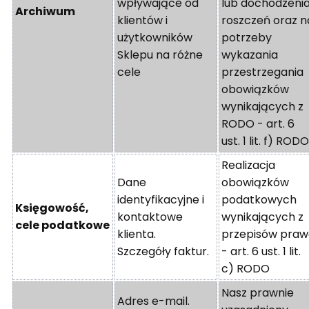
wpływające od
lub dochodzeni
Archiwum
klientów i
roszczeń oraz n
użytkowników
potrzeby
Sklepu na różne
wykazania
cele
przestrzegania
obowiązków
wynikających z
RODO - art. 6
ust. 1 lit. f) ROD
Realizacja
Dane
obowiązków
identyfikacyjne i
podatkowych
Księgowość,
kontaktowe
wynikających z
cele podatkowe
klienta.
przepisów pra
Szczegóły faktur.
- art. 6 ust. 1 lit.
c) RODO
Nasz prawnie
Adres e-mail.