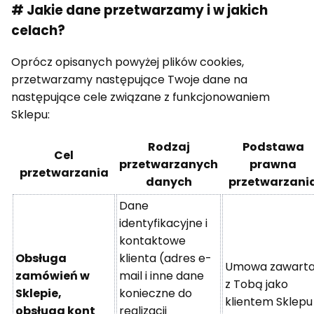
# Jakie dane przetwarzamy i w jakich
celach?
Oprócz opisanych powyżej plików cookies,
przetwarzamy następujące Twoje dane na
następujące cele związane z funkcjonowaniem
Sklepu:
Rodzaj
Podstawa
Cel
przetwarzanych
prawna
przetwarzania
danych
przetwarzani
Dane
identyfikacyjne i
kontaktowe
Obsługa
klienta (adres e-
Umowa zawart
zamówień w
mail i inne dane
z Tobą jako
Sklepie,
konieczne do
klientem Sklepu
obsługa kont
realizacji