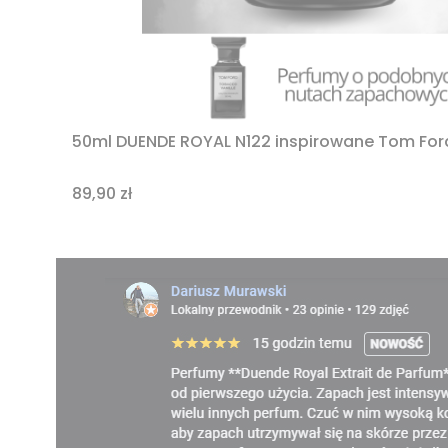
50ml DUENDE ROYAL N122 inspirowane Tom Ford
Cena
89,90 zł