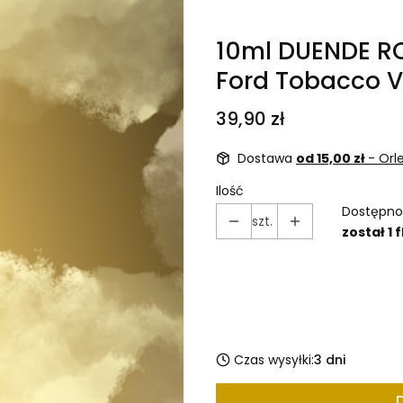
10ml DUENDE R
Ford Tobacco V
Cena
39,90 zł
Dostawa
od 15,00 zł
- Orl
Ilość
Dostępno
szt.
został 1 
Wybierz wariant
Poszczególne warianty mogą 
Czas wysyłki:
3 dni