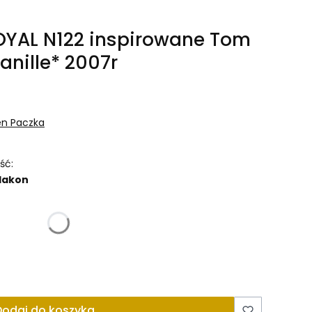
OYAL N122 inspirowane Tom
anille* 2007r
en Paczka
ść:
flakon
różnić się ceną
Dodaj do koszyka