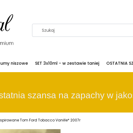
fumy niszowe
SET 3x10ml - w zestawie taniej
OSTATNIA S
tnia szansa na zapachy w jakoś
nspirowane Tom Ford Tobacco Vanille* 2007r