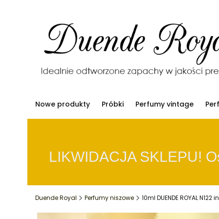
Nowe produkty
Próbki
Perfumy vintage
Per
 LIKWIDACJA SKLEPU! Osta
Duende Royal
Perfumy niszowe
10ml DUENDE ROYAL N122 i